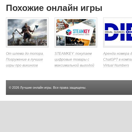
Похожие онлайн игры
От шлема до топора.
STEAMKEY: покупаем
Аренда номера 
Погружение в лучшие
цифровые товары с
ChatGPT в компа
игры про викингов
максимальной выгодой
Virtual Numbers
© 2026
Лучшие онлайн игры
. Все права защищены.