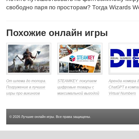
свободно паря по просторам? Тогда Wizards W
Похожие онлайн игры
От шлема до топора.
STEAMKEY: покупаем
Аренда номера 
Погружение в лучшие
цифровые товары с
ChatGPT в компа
игры про викингов
максимальной выгодой
Virtual Numbers
© 2026
Лучшие онлайн игры
. Все права защищены.