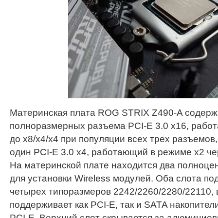
Материнская плата ROG STRIX Z490-A содерж
полноразмерных разъема PCI-E 3.0 x16, рабо
до x8/x4/x4 при популяции всех трех разъемов,
один PCI-E 3.0 x4, работающий в режиме x2 чер
На материнской плате находится два полноцен
для установки Wireless модулей. Оба слота п
четырех типоразмеров 2242/2260/2280/22110, 
поддерживает как PCI-E, так и SATA накопител
PCI-E. Верхний слот скрывается за алюминие