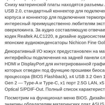
Снизу материнской платы находятся разъемы A
USB 2.0, стандартный коннектор для подключ
корпуса и коннектор для подключения термопр
интересный преимущественно любителям экс
оверклокинга. За аудио составляющую отвеча
кодек Realtek ALC1220, в дизайне аудиосисте
японские аудиоконденсаторы Nichicon Fine Gol
Декоративный I/O кожух предустановлен на ма
интерфейсы подключения на задней панели с
HDMI и DisplayPort для интегрированной график
которых отведен под функцию прошивки биоса
процессора (BIOS Flashback), х4 USB 3.2 Gen 1
Gen 2 — Type-A и Type-C, х1 порт 2.5G LAN, х5
Optical S/PDIF-Out. Полный список характерист
Посмотрим на функционал меню BIOS. Дизайн
знакомы обладателям материнских плат ASUS