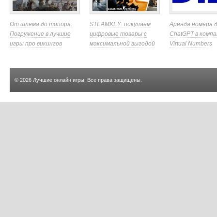
От шлема до топора.
STEAMKEY: покупаем
Аренда номера 
Погружение в лучшие
цифровые товары с
ChatGPT в компа
игры про викингов
максимальной выгодой
Virtual Numbers
© 2026
Лучшие онлайн игры
. Все права защищены.