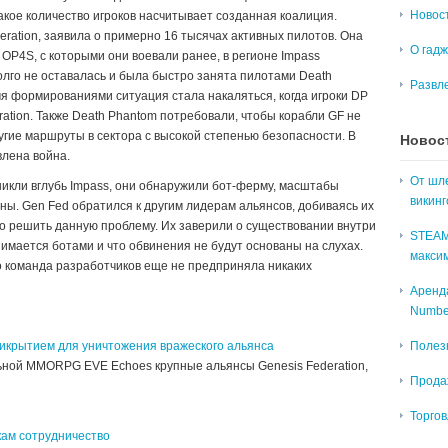
Новост
акое количество игроков насчитывает созданная коалиция.
ration, заявила о примерно 16 тысячах активных пилотов. Она
О гад
 OP4S, с которыми они воевали ранее, в регионе Impass
олго не оставалась и была быстро занята пилотами Death
Развл
я формированиями ситуация стала накаляться, когда игроки DP
ation. Также Death Phantom потребовали, чтобы корабли GF не
угие маршруты в сектора с высокой степенью безопасности. В
Новос
влена война.
От шле
оникли вглубь Impass, они обнаружили бот-ферму, масштабы
викинг
ы. Gen Fed обратился к другим лидерам альянсов, добиваясь их
о решить данную проблему. Их заверили о существовании внутри
STEAM
нимается ботами и что обвинения не будут основаны на слухах.
макси
о команда разработчиков еще не предприняла никаких
Аренда
Numbe
икрытием для уничтожения вражеского альянса
Полез
льной MMORPG EVE Echoes крупные альянсы Genesis Federation,
Продаж
Торго
кам сотрудничество