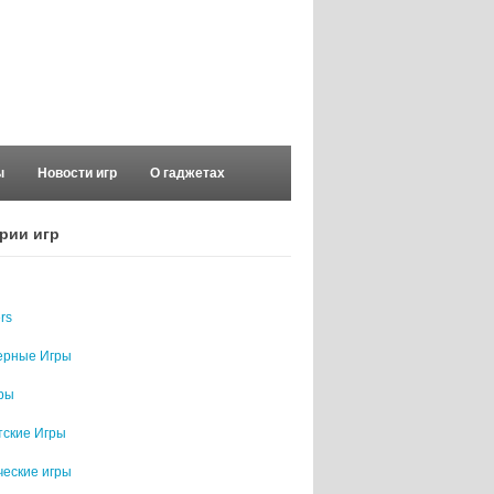
ы
Новости игр
О гаджетах
рии игр
rs
ерные Игры
гры
тские Игры
ческие игры