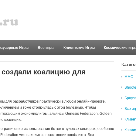
раузерные Игры
Все игры
Клиентские Игры
Космические игр
Катего
 создали коалицию для
MMO
Shoote
Брауз
ом для разработчиков практически в любом онлайн-проекте.
лючением и тоже столкнулась с этой болезнью. Чтобы
Все и
чтожающим экономику игры, альянсы Genesis Federation,
Golden
Клиен
шую коалицию.
ограничение использования ботов в нулевых секторах, особенно
Косми
Federation уже находится в состоянии конфликта. Без