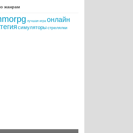
по жанрам
morpg
онлайн
лучшая игра
тегия
симуляторы
стрелялки