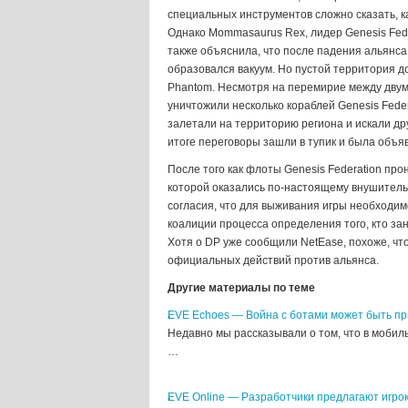
специальных инструментов сложно сказать, к
Однако Mommasaurus Rex, лидер Genesis Fede
также объяснила, что после падения альянса
образовался вакуум. Но пустой территория д
Phantom. Несмотря на перемирие между двум
уничтожили несколько кораблей Genesis Feder
залетали на территорию региона и искали др
итоге переговоры зашли в тупик и была объя
После того как флоты Genesis Federation пр
которой оказались по-настоящему внушительн
согласия, что для выживания игры необходим
коалиции процесса определения того, кто за
Хотя о DP уже сообщили NetEase, похоже, чт
официальных действий против альянса.
Другие материалы по теме
EVE Echoes — Война с ботами может быть пр
Недавно мы рассказывали о том, что в моби
…
EVE Online — Разработчики предлагают игро