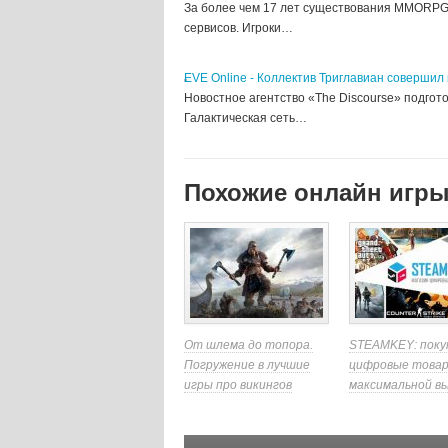
За более чем 17 лет существования MMORPG
сервисов. Игроки…
EVE Online - Коллектив Триглавиан совершил 
Новостное агентство «The Discourse» подго
Галактическая сеть…
Похожие онлайн игр
От шлема до топора.
STEAMKEY: поку
Погружение в лучшие
цифровые товар
игры про викингов
максимальной в