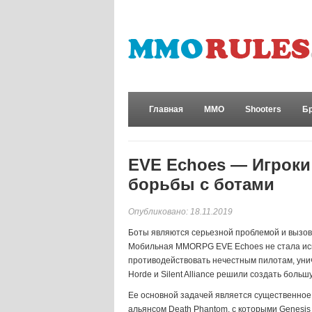
Главная
MMO
Shooters
Б
Развлечения
EVE Echoes — Игроки
борьбы с ботами
Опубликовано: 18.11.2019
Боты являются серьезной проблемой и вызов
Мобильная MMORPG EVE Echoes не стала иск
противодействовать нечестным пилотам, уни
Horde и Silent Alliance решили создать боль
Ее основной задачей является существенное 
альянсом Death Phantom, с которыми Genesis 