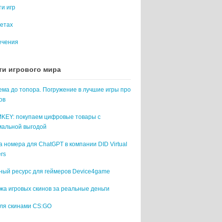
и игр
жетах
ечения
ти игрового мира
ма до топора. Погружение в лучшие игры про
ов
KEY: покупаем цифровые товары с
мальной выгодой
 номера для ChatGPT в компании DID Virtual
rs
ный ресурс для геймеров Device4game
а игровых скинов за реальные деньги
вля скинами CS:GO