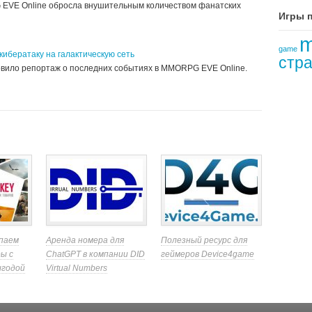
 EVE Online обросла внушительным количеством фанатских
Игры 
m
game
кибератаку на галактическую сеть
стра
товило репортаж о последних событиях в MMORPG EVE Online.
ы
паем
Аренда номера для
Полезный ресурс для
ы с
ChatGPT в компании DID
геймеров Device4game
ыгодой
Virtual Numbers