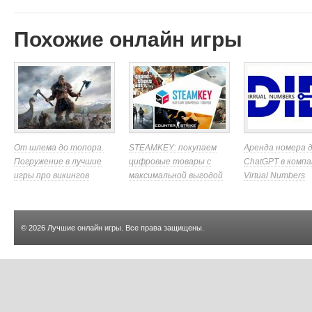
Похожие онлайн игры
От шлема до топора.
STEAMKEY: покупаем
Аренда номера 
Погружение в лучшие
цифровые товары с
ChatGPT в компа
игры про викингов
максимальной выгодой
Virtual Numbers
© 2026
Лучшие онлайн игры
. Все права защищены.